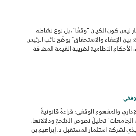
ر ليس كون الكيان "وقفًا"، بل نوع نشاطه
 بين الإعفاء والاستحقاق" يوضّح نائب الرئيس
الأحكام النظامية لضريبة القيمة المضافة
لوقفي
داري والمفهوم الوقفي: قراءةٌ قانونيةٌ
الجامعات" تحليلَ نصوصِ اللائحةِ ودلالاتها،
يذي لشركة استثمار المستقبل د. إبراهيم بن