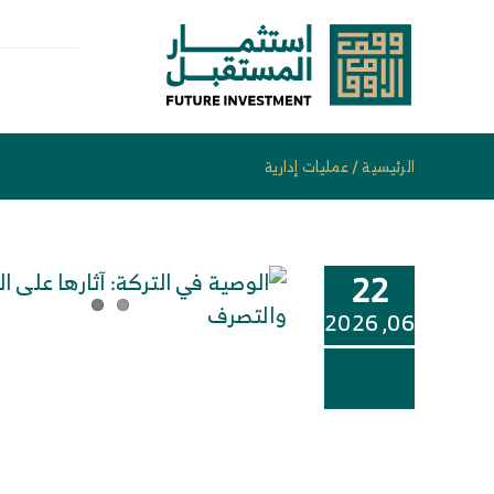
خطى
لى
لمحتوى
الرئيسية
/
عمليات إدارية
22
06, 2026