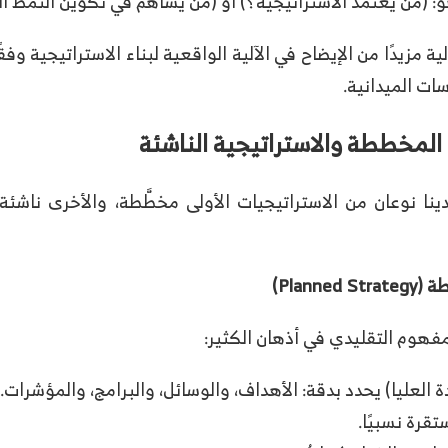
 (من يعتمد الاستراتيجية؟) أو (من يساهم في تكوين النمط ا
ية مزيدًا من الإيضاح في الآلية الواقعية لبناء الاستراتيجية و
ات الميدانية.
ية المخططة والاستراتيجية الناشئة
دينا نوعان من الاستراتيجيات الأولى مخطَّطة، والأخرى ناش
طة
(Planned Strategy)
مفهوم التقليدي في أذهان الكثير:
ة العليا) يحدد بدقة: الأهداف، والوسائل، والبرامج، والمؤشرات.
تقرة نسبيًا.