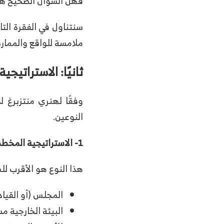
فهل السؤال الصحيح هو:
سنتناول في الفقرة التال
ملامسة للواقع والممارس
ثانيًا: الاستراتيج
وفقًا لهنري منتزبرغ ل
النوعين.
1-
الاستراتيجية المخط
هذا النوع هو الأقرب لل
المجلس (أو القياد
البيئة الخارجية مس