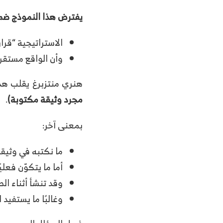
يفترض هذا النموذج ضمنً
الاستراتيجية “قرا
وأن الواقع مستقر ن
هنري منتزبرغ يقلب هذا 
مجرد وثيقة مكتوبة)
.
بمعنى آخر:
ما نكتبه في وثيق
أما ما يتكوّن فعل
وقد تنشأ أثناء ال
وغالبًا ما يستفيد