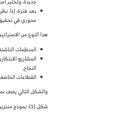
جديدة، وتختبر استج
بعد فترة، إذا نظ
محوري في تحقيق “
هذا النوع من الاسترات
المنظمات الناشئة
المشاريع الابتكا
النجاح.
القطاعات الخاضعة 
والشكل التالي يصف نموذ
شكل (1): نموذج منتزبرغ في الاستراتيجيات