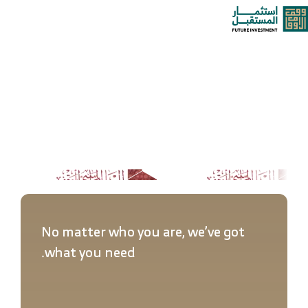
خطى
إصدارات استثمار المستقبل
oggle
لى
لمحتوى
ation
من نحن
خدماتنا وحلولنا
مركز المعرفة
الوظائف
No matter who you are, we’ve got
تواصل معنا
what you need.