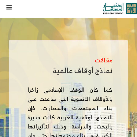
خطى
oggle
لى
لمحتوى
ation
من نحن
خدماتنا وحلولنا
مقالات
مركز المعرفة
نماذج أوقاف عالمية
الوظائف
كما كان الوقف الإسلامي زاخرا
بالأوقاف التنموية التي ساعدت على
تواصل معنا
بناء المجتمعات والحضارات، فإن
النماذج الوقفية الغربية كانت جديرة
بالبحث والدراسة وذلك لتأثيراتها
الكبيرة في بناء مجتمعاتها حتى وإن