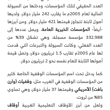
العدد الحقيقي لتلك المؤسسات، ودخلها من السيولة
المالية لعام 2005م ما يقارب 242 مليار دولار، ولديها
أصول ثابتة تتجاوز قيمتها 421 مليار دولار. ومن أبرزها
-أيضاً-
المؤسسات الخيرية العامة
، ويصل عددها إلى
332.988 مؤسسة مسجلة، وهي تشكل 39% من
العدد الفعلي، وكانت السيولة والتبرعات التي قدمت
لها عام 2005م تقارب 1.5 تريليون دولار، وتصل قيمة
أصولها الثابتة للعام نفسه نحو 2 تريليون دولار.
كما يدخل تحت اسم المؤسسات الوقفية الخاصة كثير
من المؤسسات الوقفية في الغرب، مثل:
وقفيات (وارن
بافت) الأمريكي
وقيمتها 37 مليار دولار، وهي تساوي
85% من ثروت،
ولعل من أبزر الأوقاف التعليمية الغربية
أوقاف