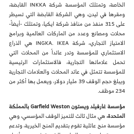
الخاصة، وتمتلك المؤسسة شركة INKKA القابضة،
ومقرها في ليدن، وهي الشركة القابضة التي تسيطر
على 315 منفذ من منافذ شركة ايكيا، وتمتلك -أيضاً-
محلات ومصانع وعدد من الماركات العالمية وبرامج
الامتياز التجاري، شركة INGKA. IKEA هي الذراع
الاستثماري للمؤسسة وتدر عائداً من المحلات التي
تحمل علاماتها التجارية، فالاستثمارات الرئيسية
للمؤسسة تتمثل في عائد المحلات والعلامات التجارية
ويبلغ حجم الوقف 39 مليار دولار، ويعمل بها أكثر من
234 موظف.
مؤسسة غارفيلد ويستون
Garfield Weston
بالمملكة
المتحدة،
هي مثال ثالث للتميز الوقف المؤسسي، وهي
مؤسسة منح عائلية تقوم بتقديم المنح الخيرية، وتدعم