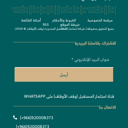
سياسة الخصوصية
الشروط واﻷحكام
أسئلة الشائعة
خريطة الموقع
RSS
جميع الحقوق محفوظة لـ
© 2006-2024
شركة استثمار المستقبل المحدودة 〈
وقف الأوقاف
〉
للاشتراك بقائمتنا البريدية
أرسل
قناة استثمار المستقبل (وقف الأوقاف) على WHATSAPP
للاتصال بنا
920008373(966+)
920008373(966+)