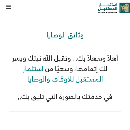
خطى
مصرف الثلث بين الذرية وأعمال الخير نقود ذكر
oggle
لى
لمحتوى
ation
من نحن
وثائق الوصايا
خدماتنا وحلولنا
أهلاً وسهلاً بك. . وتقبل الله نيتك ويسر
مركز المعرفة
لك إتمامها، وسعيًا من
استثمار
المستقبل للأوقاف والوصايا
الوظائف
في خدمتك بالصورة التي تليق بك,,
تواصل معنا