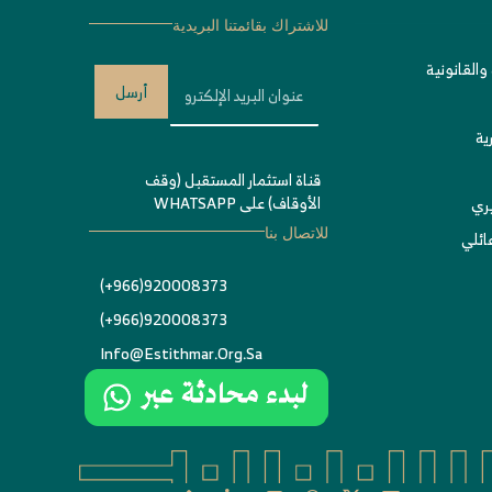
للاشتراك بقائمتنا البريدية
والقانونية
أرسل
ية
قناة استثمار المستقبل (وقف
الأوقاف) على WHATSAPP
يري
ئلي
للاتصال بنا
920008373(966+)
920008373(966+)
Info@estithmar.org.sa