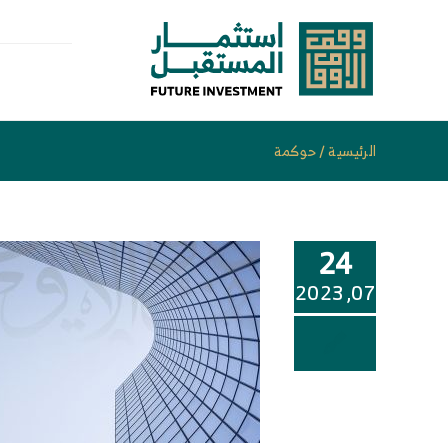
خطى
لى
لمحتوى
الرئيسية
/
حوكمة
24
07, 2023