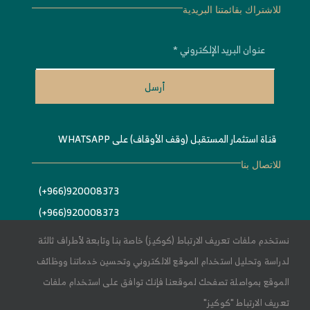
للاشتراك بقائمتنا البريدية
أرسل
قناة استثمار المستقبل (وقف الأوقاف) على WHATSAPP
للاتصال بنا
920008373(966+)
920008373(966+)
Info@estithmar.org.sa
نستخدم ملفات تعريف الارتباط (كوكيز) خاصة بنا وتابعة لأطراف ثالثة
لدراسة وتحليل استخدام الموقع الالكتروني وتحسين خدماتنا ووظائف
الموقع بمواصلة تصفحك لموقعنا فإنك توافق على استخدام ملفات
تعريف الارتباط "كوكيز"