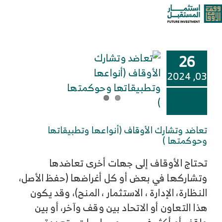
خطى
إدارة الوقف
oggle
لى
لمحتوى
ation
من نحن
26
خدماتنا وحلولنا
03, 2024
مركز المعرفة
تعاضد وتشارك الأوقاف (أنواعها وتطبيقاتها
الوظائف
وحوكمتها )
تحتاج الأوقاف إلى جهات أخرى تعاضدها
تواصل معنا
وتشاركها في بعض أو كل أغراضها (حفظ الأصل،
النظارة، الإدارة ، الاستثمار ، المنح)، وقد يكون
هذا التعاون أو الاتحاد بين وقف وآخر، أو بين