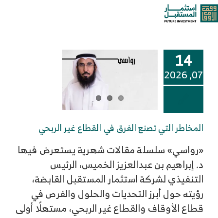
خطى
إدارة المخاطر
oggle
لى
لمحتوى
ation
من نحن
14
خدماتنا وحلولنا
07, 2026
مركز المعرفة
المخاطر التي تصنع الفرق في القطاع غير الربحي
الوظائف
«رواسي» سلسلة مقالات شهرية يستعرض فيها
د. إبراهيم بن عبدالعزيز الخميس، الرئيس
تواصل معنا
التنفيذي لشركة استثمار المستقبل القابضة،
رؤيته حول أبرز التحديات والحلول والفرص في
قطاع الأوقاف والقطاع غير الربحي، مستهلًا أولى