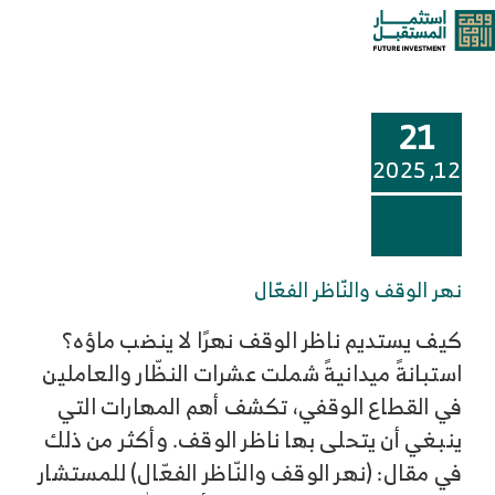
خطى
الالتزام
oggle
لى
لمحتوى
ation
من نحن
21
خدماتنا وحلولنا
12, 2025
مركز المعرفة
نهر الوقف والنّاظر الفعّال
الوظائف
كيف يستديم ناظر الوقف نهرًا لا ينضب ماؤه؟
استبانةً ميدانيةً شملت عشرات النظّار والعاملين
تواصل معنا
في القطاع الوقفي، تكشف أهم المهارات التي
ينبغي أن يتحلى بها ناظر الوقف. وأكثر من ذلك
في مقال: (نهر الوقف والنّاظر الفعّال) للمستشار