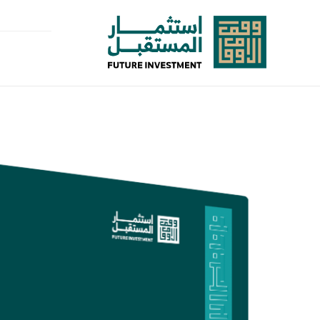
خطى
لى
لمحتوى