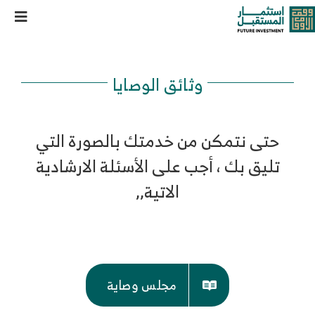
خطى
مصرف الثلث بين الذرية وأعمال الخير
oggle
لى
لمحتوى
ation
من نحن
وثائق الوصايا
خدماتنا وحلولنا
حتى نتمكن من خدمتك بالصورة التي
مركز المعرفة
تليق بك ، أجب على الأسئلة الارشادية
الاتية,,
الوظائف
تواصل معنا
مجلس وصاية