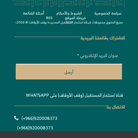
سياسة الخصوصية
الشروط واﻷحكام
أسئلة الشائعة
خريطة الموقع
RSS
جميع الحقوق محفوظة لـ
© 2006-2024
شركة استثمار المستقبل المحدودة 〈
وقف الأوقاف
〉
للاشتراك بقائمتنا البريدية
أرسل
قناة استثمار المستقبل (وقف الأوقاف) على WHATSAPP
للاتصال بنا
920008373(966+)
920008373(966+)
Info@estithmar.org.sa