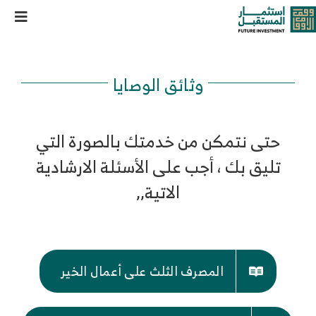
خطى
وصية مساهمة
oggle
لى
لمحتوى
ation
من نحن
وثائق الوصايا
خدماتنا وحلولنا
حتى نتمكن من خدمتك بالصورة التي
مركز المعرفة
تليق بك ، أجب على الأسئلة الارشادية
الاتية,,
الوظائف
تواصل معنا
المصرف الثلث على أعمال الخير