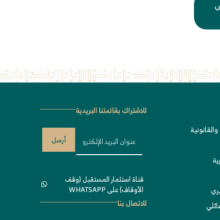
س
للاشتراك بقائمتنا البريدية
والقانونية
أرسل
ية
قناة استثمار المستقبل (وقف
الأوقاف) على WHATSAPP
يري
للاتصال بنا
ئلي