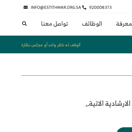
INFO@ESTITHMAR.ORG.SA
920008373
لمعرفة
الوظائف
تواصل معنا
الوقف له ناظر واحد أو مجلس نظارة
رشادية الاتية,,