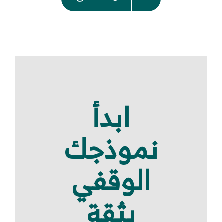
ابدأ
نموذجك
الوقفي
بثقة