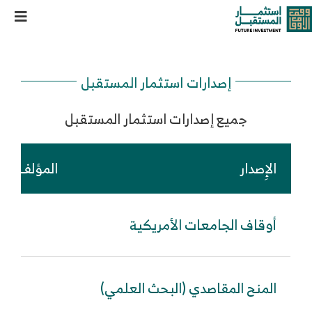
خطى
إصدارات استثمار المستقبل
oggle
لى
لمحتوى
ation
من نحن
إصدارات استثمار المستقبل
خدماتنا وحلولنا
جميع إصدارات استثمار المستقبل
مركز المعرفة
الإِصدار
المؤلف / ا
الوظائف
أوقاف الجامعات الأمريكية
اس
تواصل معنا
المنح المقاصدي (البحث العلمي)
اس