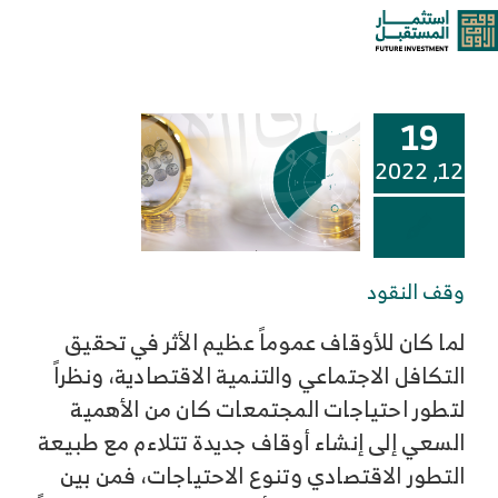
خطى
وقف النقود
oggle
لى
لمحتوى
ation
من نحن
19
خدماتنا وحلولنا
12, 2022
مركز المعرفة
وقف النقود
الوظائف
لما كان للأوقاف عموماً عظيم الأثر في تحقيق
التكافل الاجتماعي والتنمية الاقتصادية، ونظراً
تواصل معنا
لتطور احتياجات المجتمعات كان من الأهمية
السعي إلى إنشاء أوقاف جديدة تتلاءم مع طبيعة
التطور الاقتصادي وتنوع الاحتياجات، فمن بين