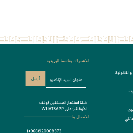
للاشتراك بقائمتنا البريدية
والقانونية
أرسل
ية
قناة استثمار المستقبل (وقف
الأوقاف) على WHATSAPP
يري
ئلي
للاتصال بنا
920008373(966+)