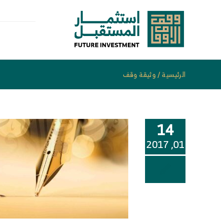
خطى
لى
لمحتوى
الرئيسية
/
وثيقة وقف
14
01, 2017