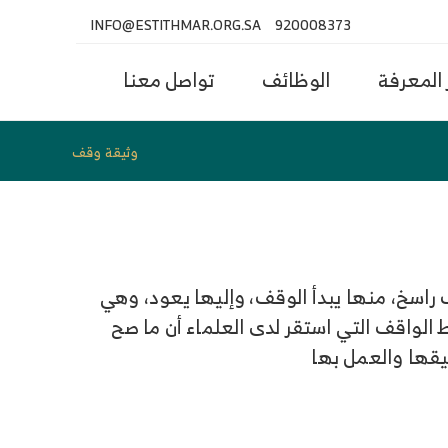
INFO@ESTITHMAR.ORG.SA
920008373
المعرفة
الوظائف
تواصل معنا
وثيقة وقف
راسخ، منها يبدأ الوقف، وإليها يعود، وهي
لواقف التي استقر لدى العلماء أن ما صح
قها والعمل بها