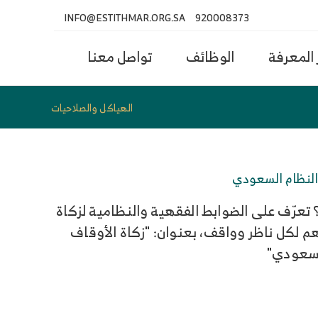
INFO@ESTITHMAR.ORG.SA
920008373
المعرفة
الوظائف
تواصل معنا
الهياكل والصلاحيات
والنظام السعودي
؟ تعرّف على الضوابط الفقهية والنظامية لزكاة
م لكل ناظر وواقف، بعنوان: "زكاة الأوقاف
السعودي"