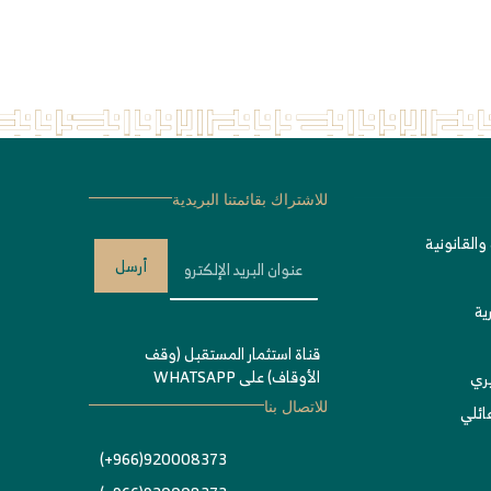
للاشتراك بقائمتنا البريدية
والقانونية
أرسل
ية
قناة استثمار المستقبل (وقف
الأوقاف) على WHATSAPP
يري
ئلي
للاتصال بنا
920008373(966+)