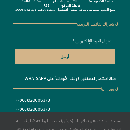
سياسة الخصوصية
الشروط واﻷحكام
أسئلة الشائعة
خريطة الموقع
RSS
جميع الحقوق محفوظة لـ
© 2006-2024
شركة استثمار المستقبل المحدودة 〈
وقف الأوقاف
〉
للاشتراك بقائمتنا البريدية
أرسل
قناة استثمار المستقبل (وقف الأوقاف) على WHATSAPP
للاتصال بنا
920008373(966+)
920008373(966+)
Info@estithmar.org.sa
نستخدم ملفات تعريف الارتباط (كوكيز) خاصة بنا وتابعة لأطراف ثالثة
لدراسة وتحليل استخدام الموقع الالكتروني وتحسين خدماتنا ووظائف