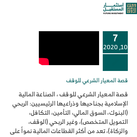
خطى
المعيار الشرعي
oggle
لى
لمحتوى
ation
من نحن
7
خدماتنا وحلولنا
10, 2020
مركز المعرفة
قصة المعيار الشرعي للوقف
الوظائف
قصة المعيار الشرعي للوقف ، الصناعة المالية
الإسلامية بجناحيها وذراعيها الرئيسيين: الربحي
تواصل معنا
(البنوك، السوق المالي، التأمين، التكافل،
التمويل المتخصص)، وغير الربحي (الوقف،
والزكاة)، تعد من أكثر القطاعات المالية نمواً على