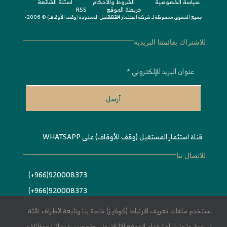
سياسة الخصوصية
الشروط واﻷحكام
أسئلة الشائعة
خريطة الموقع
RSS
جميع الحقوق محفوظة لـ
© 2006-2024
شركة استثمار المستقبل المحدودة 〈
وقف الأوقاف
〉
للاشتراك بقائمتنا البريدية
أرسل
قناة استثمار المستقبل (وقف الأوقاف) على WHATSAPP
للاتصال بنا
920008373(966+)
920008373(966+)
Info@estithmar.org.sa
نستخدم ملفات تعريف الارتباط (كوكيز) خاصة بنا وتابعة لأطراف ثالثة
لدراسة وتحليل استخدام الموقع الالكتروني وتحسين خدماتنا ووظائف