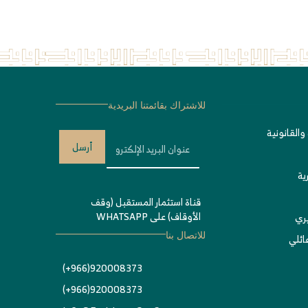
للاشتراك بقائمتنا البريدية
والقانونية
أرسل
ية
قناة استثمار المستقبل (وقف
الأوقاف) على WHATSAPP
يري
ئلي
للاتصال بنا
920008373(966+)
920008373(966+)