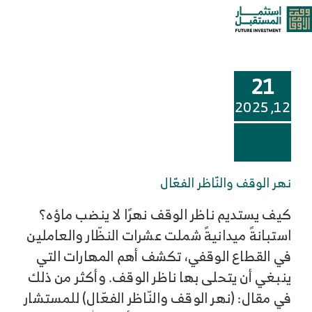
خطى
الالتزام
oggle
لى
لمحتوى
ation
من نحن
21
خدماتنا وحلولنا
12, 2025
مركز المعرفة
نهر الوقف والنّاظر الفعّال
الوظائف
كيف يستديم ناظر الوقف نهرًا لا ينضب ماؤه؟
استبانةً ميدانيةً شملت عشرات النظّار والعاملين
تواصل معنا
في القطاع الوقفي، تكشف أهم المهارات التي
ينبغي أن يتحلى بها ناظر الوقف. وأكثر من ذلك
في مقال: (نهر الوقف والنّاظر الفعّال) للمستشار