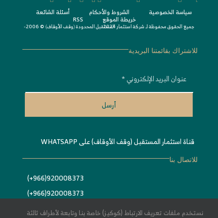
سياسة الخصوصية
الشروط واﻷحكام
أسئلة الشائعة
خريطة الموقع
RSS
جميع الحقوق محفوظة لـ
© 2006-2024
شركة استثمار المستقبل المحدودة 〈
وقف الأوقاف
〉
للاشتراك بقائمتنا البريدية
أرسل
قناة استثمار المستقبل (وقف الأوقاف) على WHATSAPP
للاتصال بنا
920008373(966+)
920008373(966+)
Info@estithmar.org.sa
نستخدم ملفات تعريف الارتباط (كوكيز) خاصة بنا وتابعة لأطراف ثالثة