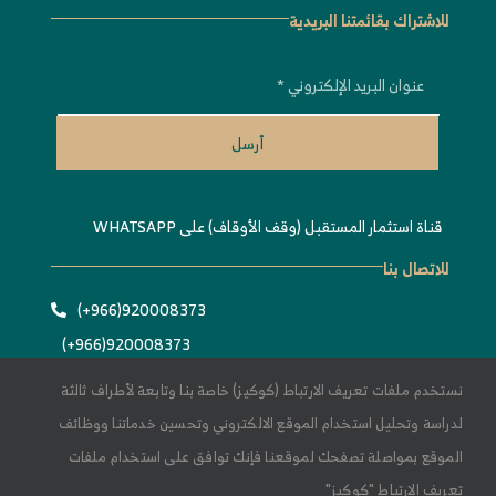
للاشتراك بقائمتنا البريدية
أرسل
قناة استثمار المستقبل (وقف الأوقاف) على WHATSAPP
للاتصال بنا
920008373(966+)
920008373(966+)
Info@estithmar.org.sa
نستخدم ملفات تعريف الارتباط (كوكيز) خاصة بنا وتابعة لأطراف ثالثة
لدراسة وتحليل استخدام الموقع الالكتروني وتحسين خدماتنا ووظائف
الموقع بمواصلة تصفحك لموقعنا فإنك توافق على استخدام ملفات
تعريف الارتباط "كوكيز"