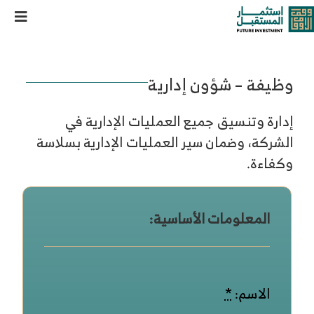
خطى
وظيفة شؤون إدارية
oggle
لى
لمحتوى
ation
من نحن
وظيفة – شؤون إدارية
خدماتنا وحلولنا
إدارة وتنسيق جميع العمليات الإدارية في
الشركة، وضمان سير العمليات الإدارية بسلاسة
مركز المعرفة
وكفاءة.
الوظائف
المعلومات الأساسية:
تواصل معنا
الاسم:
*