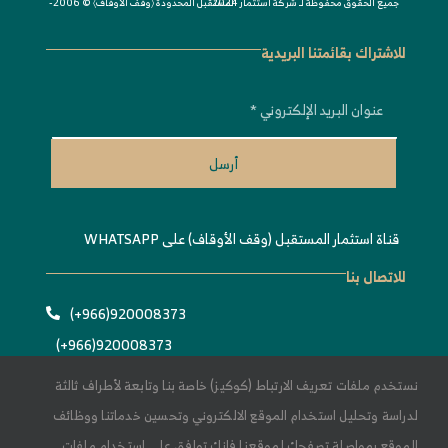
جميع الحقوق محفوظة لـ
© 2006-2024
شركة استثمار المستقبل المحدودة 〈
وقف الأوقاف
〉
للاشتراك بقائمتنا البريدية
أرسل
قناة استثمار المستقبل (وقف الأوقاف) على WHATSAPP
للاتصال بنا
920008373(966+)
920008373(966+)
Info@estithmar.org.sa
نستخدم ملفات تعريف الارتباط (كوكيز) خاصة بنا وتابعة لأطراف ثالثة
لدراسة وتحليل استخدام الموقع الالكتروني وتحسين خدماتنا ووظائف
الموقع بمواصلة تصفحك لموقعنا فإنك توافق على استخدام ملفات